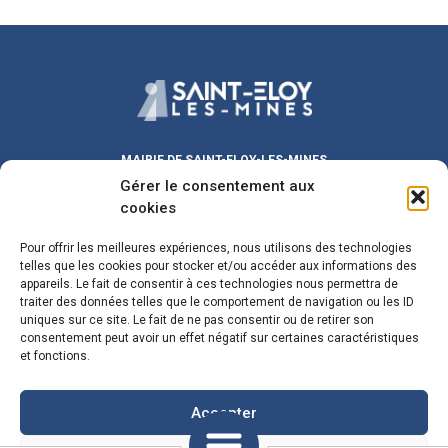
MAIRIE DE SAINT-ELOY-LES-MINES
Gérer le consentement aux
Place Michel DUVAL
63700 Saint-Eloy-les-Mines
cookies
Lundi au Vendredi :
9h00 – 12h00
/ 13h30 – 17h30
Pour offrir les meilleures expériences, nous utilisons des technologies
Samedi :
9h00 – 12h00
telles que les cookies pour stocker et/ou accéder aux informations des
Fermeture le mercredi matin
appareils. Le fait de consentir à ces technologies nous permettra de
traiter des données telles que le comportement de navigation ou les ID
maire@sainteloylesmines.fr
uniques sur ce site. Le fait de ne pas consentir ou de retirer son
consentement peut avoir un effet négatif sur certaines caractéristiques
04 73 85 08 24
et fonctions.
Plan du Site
Mentions Legales
Accepter