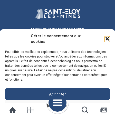
MAIRIE DE SAINT-ELOY-LES-MINES
Gérer le consentement aux
Place Michel DUVAL
63700 Saint-Eloy-les-Mines
cookies
Lundi au Vendredi :
9h00 – 12h00
/ 13h30 – 17h30
Pour offrir les meilleures expériences, nous utilisons des technologies
Samedi :
9h00 – 12h00
telles que les cookies pour stocker et/ou accéder aux informations des
Fermeture le mercredi matin
appareils. Le fait de consentir à ces technologies nous permettra de
traiter des données telles que le comportement de navigation ou les ID
maire@sainteloylesmines.fr
uniques sur ce site. Le fait de ne pas consentir ou de retirer son
consentement peut avoir un effet négatif sur certaines caractéristiques
04 73 85 08 24
et fonctions.
Plan du Site
Mentions Legales
Accepter
Voir les préférences