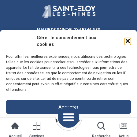
MAIRIE DE SAINT-ELOY-LES-MINES
Gérer le consentement aux
Place Michel DUVAL
63700 Saint-Eloy-les-Mines
cookies
Lundi au Vendredi :
9h00 – 12h00
/ 13h30 – 17h30
Pour offrir les meilleures expériences, nous utilisons des technologies
Samedi :
9h00 – 12h00
telles que les cookies pour stocker et/ou accéder aux informations des
Fermeture le mercredi matin
appareils. Le fait de consentir à ces technologies nous permettra de
traiter des données telles que le comportement de navigation ou les ID
maire@sainteloylesmines.fr
uniques sur ce site. Le fait de ne pas consentir ou de retirer son
consentement peut avoir un effet négatif sur certaines caractéristiques
04 73 85 08 24
et fonctions.
Plan du Site
Mentions Legales
Accepter
Voir les préférences
Politique de cookies
Mentions Légales
Accueil
Services
Recherche
Actus