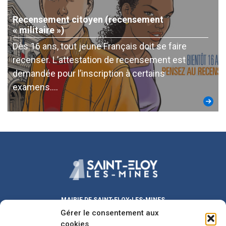
Recensement citoyen (recensement
« militaire »)
Dès 16 ans, tout jeune Français doit se faire
recenser. L’attestation de recensement est
demandée pour l’inscription à certains
examens….
MAIRIE DE SAINT-ELOY-LES-MINES
Gérer le consentement aux
Place Michel DUVAL
63700 Saint-Eloy-les-Mines
cookies