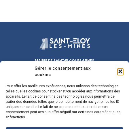
MAIRIE DE SAINT-ELOY-LES-MINES
Gérer le consentement aux
Place Michel DUVAL
63700 Saint-Eloy-les-Mines
cookies
Lundi au Vendredi :
9h00 – 12h00
/ 13h30 – 17h30
Pour offrir les meilleures expériences, nous utilisons des technologies
Samedi :
9h00 – 12h00
telles que les cookies pour stocker et/ou accéder aux informations des
Fermeture le mercredi matin
appareils. Le fait de consentir à ces technologies nous permettra de
traiter des données telles que le comportement de navigation ou les ID
maire@sainteloylesmines.fr
uniques sur ce site. Le fait de ne pas consentir ou de retirer son
consentement peut avoir un effet négatif sur certaines caractéristiques
04 73 85 08 24
et fonctions.