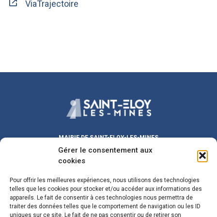
ViaTrajectoire
MAIRIE DE SAINT-ELOY-LES-MINES
Place Michel DUVAL
Gérer le consentement aux
63700 Saint-Eloy-les-Mines
cookies
Lundi au Vendredi :
9h00 – 12h00
/ 13h30 – 17h30
Pour offrir les meilleures expériences, nous utilisons des technologies
Samedi :
9h00 – 12h00
telles que les cookies pour stocker et/ou accéder aux informations des
Fermeture le mercredi matin
appareils. Le fait de consentir à ces technologies nous permettra de
traiter des données telles que le comportement de navigation ou les ID
maire@sainteloylesmines.fr
uniques sur ce site. Le fait de ne pas consentir ou de retirer son