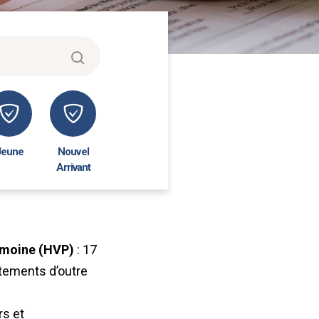
Jeune
Nouvel
Arrivant
rimoine (HVP)
: 17
tements d’outre
rs et