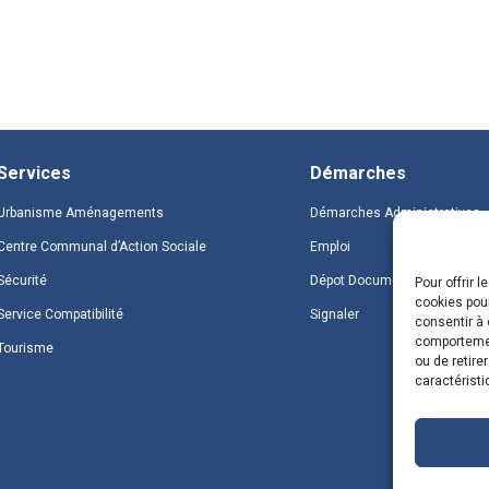
Services
Démarches
Urbanisme Aménagements
Démarches Administratives
Centre Communal d’Action Sociale
Emploi
Sécurité
Dépot Document
Pour offrir 
cookies pour
Service Compatibilité
Signaler
consentir à 
comportement
Tourisme
ou de retire
caractéristi