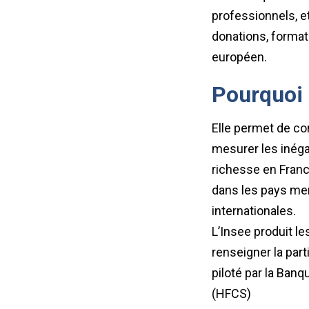
professionnels, et
donations, formati
européen.
Pourquoi 
Elle permet de co
mesurer les inégal
richesse en Franc
dans les pays mem
internationales.
L’Insee produit le
renseigner la par
piloté par la Ban
(HFCS)