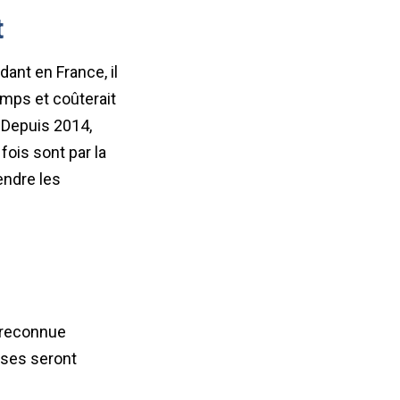
t
ant en France, il
emps et coûterait
. Depuis 2014,
fois sont par la
endre les
t reconnue
onses seront