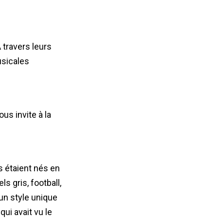
 travers leurs
usicales
us invite à la
s étaient nés en
s gris, football,
 un style unique
ui avait vu le