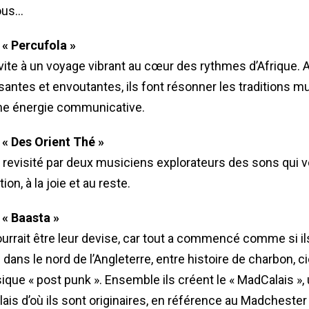
ous…
« Percufola »
vite à un voyage vibrant au cœur des rythmes d’Afrique. A
antes et envoutantes, ils font résonner les traditions m
une énergie communicative.
« Des Orient Thé »
revisité par deux musiciens explorateurs des sons qui vo
ion, à la joie et au reste.
« Baasta »
ourrait être leur devise, car tout a commencé comme si il
dans le nord de l’Angleterre, entre histoire de charbon, ciel
ique « post punk ». Ensemble ils créent le « MadCalais »,
ais d’où ils sont originaires, en référence au Madchester q