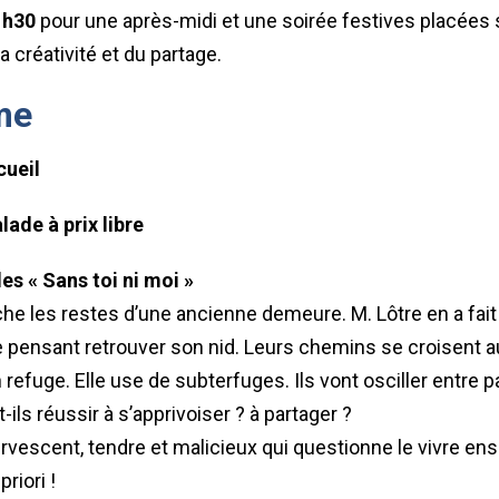
11h30
pour une après-midi et une soirée festives placées 
 la créativité et du partage.
me
cueil
lade à prix libre
s « Sans toi ni moi »
he les restes d’une ancienne demeure. M. Lôtre en a fait 
 pensant retrouver son nid. Leurs chemins se croisent au
n refuge. Elle use de subterfuges. Ils vont osciller entre p
ils réussir à s’apprivoiser ? à partager ?
rvescent, tendre et malicieux qui questionne le vivre ens
riori !