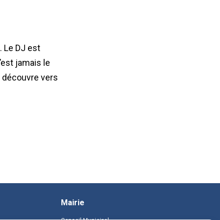
. Le DJ est
’est jamais le
e découvre vers
Mairie