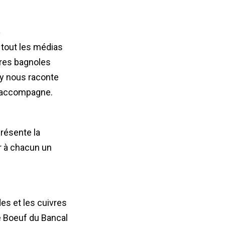
»
 tout les médias
tures bagnoles
ey nous raconte
 l’accompagne.
présente la
ir à chacun un
es et les cuivres
e Boeuf du Bancal