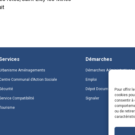
it
Services
Démarches
Urbanisme Aménagements
Démarches Administratives
Centre Communal d’Action Sociale
Emploi
Sécurité
Dépot Document
Pour offrir 
cookies pour
Service Compatibilité
Signaler
consentir à 
comportement
Tourisme
ou de retire
caractéristi