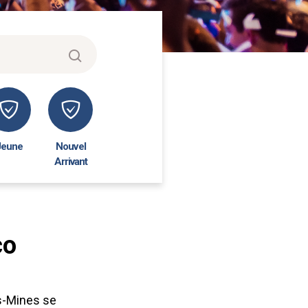
Jeune
Nouvel
Arrivant
co
es-Mines se