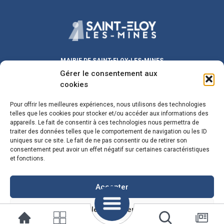
MAIRIE DE SAINT-ELOY-LES-MINES
Gérer le consentement aux
Place Michel DUVAL
63700 Saint-Eloy-les-Mines
cookies
Lundi au Vendredi :
9h00 – 12h00
/ 13h30 – 17h30
Pour offrir les meilleures expériences, nous utilisons des technologies
Samedi :
9h00 – 12h00
telles que les cookies pour stocker et/ou accéder aux informations des
Fermeture le mercredi matin
appareils. Le fait de consentir à ces technologies nous permettra de
traiter des données telles que le comportement de navigation ou les ID
maire@sainteloylesmines.fr
uniques sur ce site. Le fait de ne pas consentir ou de retirer son
consentement peut avoir un effet négatif sur certaines caractéristiques
04 73 85 08 24
et fonctions.
Plan du Site
Mentions Legales
Accepter
Voir les préférences