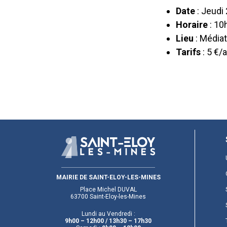
Date
: Jeudi
Horaire
: 10
Lieu
: Médiat
Tarifs
: 5 €/
MAIRIE DE SAINT-ELOY-LES-MINES
Place Michel DUVAL
63700 Saint-Eloy-les-Mines
Lundi au Vendredi :
9h00 – 12h00
/ 13h30 – 17h30