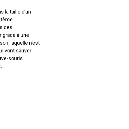
 la taille d’un
stème.
es des
r grâce à une
on, laquelle n’est
ui vont sauver
uve-souris
.