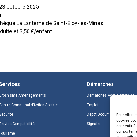
 23 octobre 2025
h
hèque La Lanterne de Saint-Eloy-les-Mines
adulte et 3,50 €/enfant
Services
Démarches
Urbanisme Aménagements
Démarches Administratives
Centre Communal d’Action Sociale
Emploi
Sécurité
Dépot Document
Pour offrir 
cookies pour
Service Compatibilité
Signaler
consentir à 
comportement
Tourisme