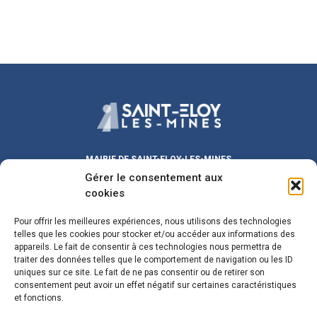
MAIRIE DE SAINT-ELOY-LES-MINES
Gérer le consentement aux
Place Michel DUVAL
63700 Saint-Eloy-les-Mines
cookies
Lundi au Vendredi :
9h00 – 12h00
/ 13h30 – 17h30
Pour offrir les meilleures expériences, nous utilisons des technologies
Samedi :
9h00 – 12h00
telles que les cookies pour stocker et/ou accéder aux informations des
Fermeture le mercredi matin
appareils. Le fait de consentir à ces technologies nous permettra de
traiter des données telles que le comportement de navigation ou les ID
maire@sainteloylesmines.fr
uniques sur ce site. Le fait de ne pas consentir ou de retirer son
consentement peut avoir un effet négatif sur certaines caractéristiques
04 73 85 08 24
et fonctions.