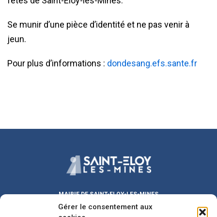
fêtes de Saint-Eloy-les-Mines.
Se munir d’une pièce d’identité et ne pas venir à
jeun.
Pour plus d’informations :
dondesang.efs.sante.fr
MAIRIE DE SAINT-ELOY-LES-MINES
Gérer le consentement aux
Place Michel DUVAL
63700 Saint-Eloy-les-Mines