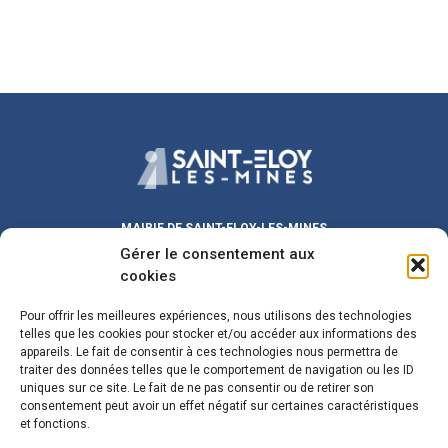
MAIRIE DE SAINT-ELOY-LES-MINES
Gérer le consentement aux
Place Michel DUVAL
63700 Saint-Eloy-les-Mines
cookies
Lundi au Vendredi :
9h00 – 12h00
/ 13h30 – 17h30
Pour offrir les meilleures expériences, nous utilisons des technologies
Samedi :
9h00 – 12h00
telles que les cookies pour stocker et/ou accéder aux informations des
Fermeture le mercredi matin
appareils. Le fait de consentir à ces technologies nous permettra de
traiter des données telles que le comportement de navigation ou les ID
maire@sainteloylesmines.fr
uniques sur ce site. Le fait de ne pas consentir ou de retirer son
consentement peut avoir un effet négatif sur certaines caractéristiques
04 73 85 08 24
et fonctions.