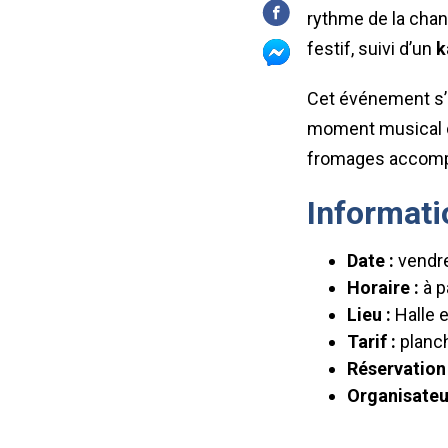
rythme de la chan
festif, suivi d’un
k
Cet événement s’a
moment musical ch
fromages accompa
Informati
Date :
vendre
Horaire :
à p
Lieu :
Halle e
Tarif :
planch
Réservation
Organisateu