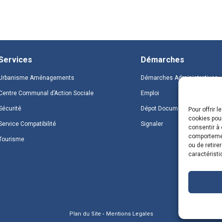
Services
Démarches
Urbanisme Aménagements
Démarches Administratives
Centre Communal d’Action Sociale
Emploi
Sécurité
Dépot Document
Pour offrir 
cookies pour
Service Compatibilité
Signaler
consentir à 
comportement
Tourisme
ou de retire
caractéristi
Plan du Site
Mentions Legales