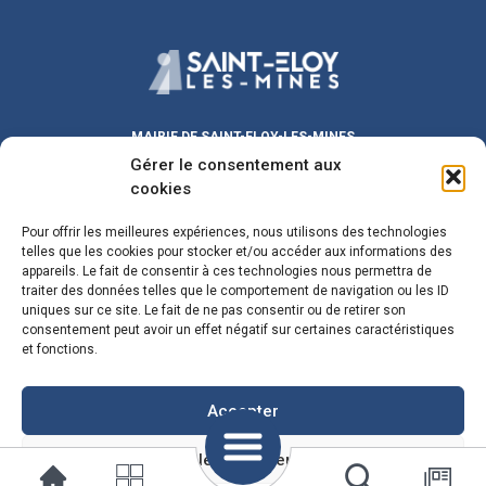
MAIRIE DE SAINT-ELOY-LES-MINES
Gérer le consentement aux
Place Michel DUVAL
63700 Saint-Eloy-les-Mines
cookies
Lundi au Vendredi :
9h00 – 12h00
/ 13h30 – 17h30
Pour offrir les meilleures expériences, nous utilisons des technologies
Samedi :
9h00 – 12h00
telles que les cookies pour stocker et/ou accéder aux informations des
Fermeture le mercredi matin
appareils. Le fait de consentir à ces technologies nous permettra de
traiter des données telles que le comportement de navigation ou les ID
maire@sainteloylesmines.fr
uniques sur ce site. Le fait de ne pas consentir ou de retirer son
consentement peut avoir un effet négatif sur certaines caractéristiques
04 73 85 08 24
et fonctions.
Plan du Site
Mentions Legales
Accepter
Voir les préférences