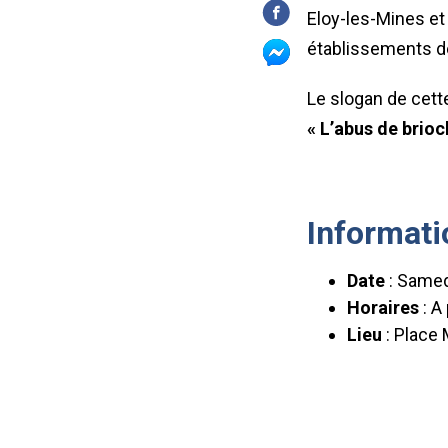
Eloy-les-Mines et
établissements d
Le slogan de cette
« L’abus de brio
Informati
Date
: Samed
Horaires
: A 
Lieu
: Place 