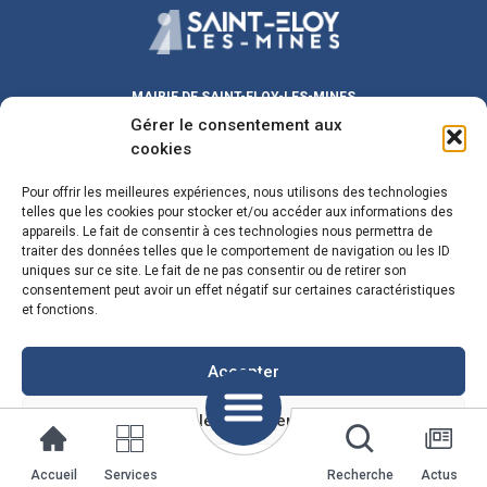
MAIRIE DE SAINT-ELOY-LES-MINES
Place Michel DUVAL
Gérer le consentement aux
63700 Saint-Eloy-les-Mines
cookies
Lundi au Vendredi :
9h00 – 12h00
/ 13h30 – 17h30
Pour offrir les meilleures expériences, nous utilisons des technologies
Samedi :
9h00 – 12h00
telles que les cookies pour stocker et/ou accéder aux informations des
Fermeture le mercredi matin
appareils. Le fait de consentir à ces technologies nous permettra de
traiter des données telles que le comportement de navigation ou les ID
maire@sainteloylesmines.fr
uniques sur ce site. Le fait de ne pas consentir ou de retirer son
consentement peut avoir un effet négatif sur certaines caractéristiques
04 73 85 08 24
et fonctions.
Plan du Site
Mentions Legales
Accepter
Voir les préférences
Politique de cookies
Mentions Légales
Accueil
Services
Recherche
Actus